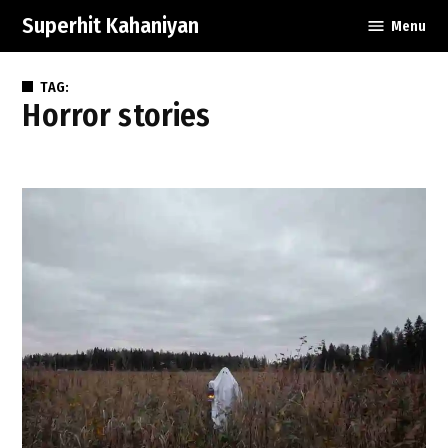
Skip
Superhit Kahaniyan
Menu
to
content
TAG:
Horror stories