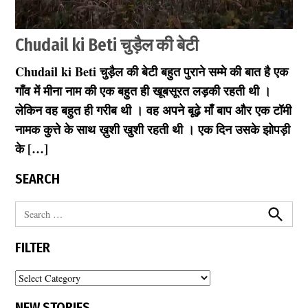
Chudail ki Beti चुड़ैल की बेटी
Chudail ki Beti चुड़ैल की बेटी बहुत पुराने सम्मे की बात है एक
by
March
सेवक
21,
गाँव में मीना नाम की एक बहुत ही खूबसूरत लड़की रहती थी ।
2021
लेकिन वह बहुत ही गरीब थी । वह अपने बूढ़े माँ बाप और एक टॉमी
नामक कुत्ते के साथ ख़ुशी खुशी रहती थी । एक दिन उसके झोपड़ी
के […]
SEARCH
S
e
S
e
a
FILTER
a
r
r
c
c
h
F
h
i
f
NEW STORIES