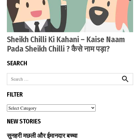
Sheikh Chilli Ki Kahani – Kaise Naam
Pada Sheikh Chilli ? कैसे नाम पड़ा?
by
May
SEARCH
सेवक
2,
2021
S
e
S
e
a
FILTER
a
r
r
c
c
h
F
h
i
f
NEW STORIES
l
o
t
r
सुनहरी मछली और ईमानदार बच्चा
e