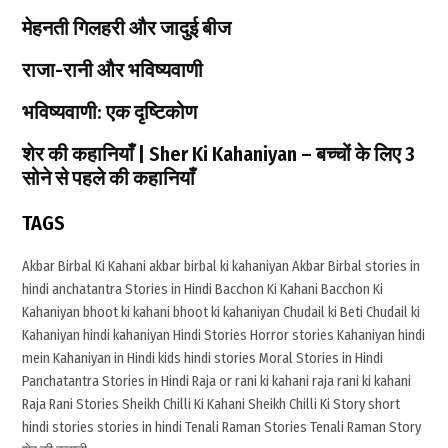
:
r
मेहनती गिलहरी और जादुई बीज
राजा-रानी और भविष्यवाणी
भविष्यवाणी: एक दृष्टिकोण
शेर की कहानियाँ | Sher Ki Kahaniyan – बच्चों के लिए 3
सोने से पहले की कहानियाँ
TAGS
Akbar Birbal Ki Kahani
akbar birbal ki kahaniyan
Akbar Birbal stories in
hindi
anchatantra Stories in Hindi
Bacchon Ki Kahani
Bacchon Ki
Kahaniyan
bhoot ki kahani
bhoot ki kahaniyan
Chudail ki Beti
Chudail ki
Kahaniyan
hindi kahaniyan
Hindi Stories
Horror stories
Kahaniyan hindi
mein
Kahaniyan in Hindi
kids hindi stories
Moral Stories in Hindi
Panchatantra Stories in Hindi
Raja or rani ki kahani
raja rani ki kahani
Raja Rani Stories
Sheikh Chilli Ki Kahani
Sheikh Chilli Ki Story
short
hindi stories
stories in hindi
Tenali Raman Stories
Tenali Raman Story