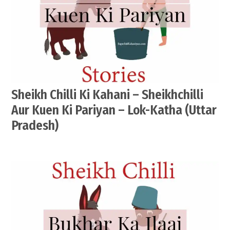
Sheikh Chilli Ki Kahani – Sheikhchilli
Aur Kuen Ki Pariyan – Lok-Katha (Uttar
Pradesh)
by
June
सेवक
26,
2021